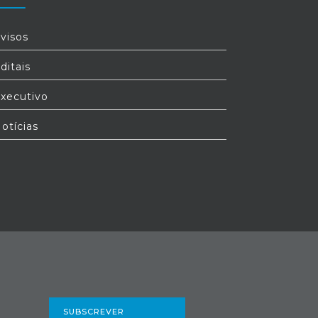
visos
ditais
xecutivo
otícias
SUBSCREVER