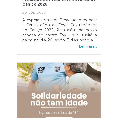
Caniço 2026
30-JUL-2026
A espera terminou!Desvendamos hoje
o Cartaz oficial da Festa Gastronómica
do Caniço 2026. Para além do nosso
cabeça de cartaz Toy , que subirá a
palco no dia 20, serão 7 dias onde a a
música, a animação, os sons e os
Ler mais...
sabores estarão de "mãos dadas" pelo
centro do Caniço. Ingredientes mais do
que suficientes para marcar presença!
Sintam-se convidados. O Caniço
recebe-vos de braços
abertos! #festagastronómicacaniço2026#caniçoa