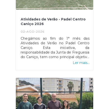
Atividades de Verão - Padel Centro
Caniço 2026
02-AGO-2026
Chegámos ao fim do 1° mês das
Atividades de Verão no Padel Centro
Caniço. Esta iniciativa, da
responsabilidade da Junta de Freguesia
do Caniço, tem como principal objetivo
oferecer à comunidade mais jovem
Ler mais...
uma oportunidade de ocupação de
tempos livres na pausa letiva de
Verão.Ao longo das 4 semanas, para
além do Padel, foram dinamizadas
atividades lúdicas, jogos tradicionais e
jogos com água, sendo a grande
novidade este ano o "Atelier de Artes"
ao ar livre, promovendo assim a
interdisciplinaridade e um leque
diversificado de experiências. As