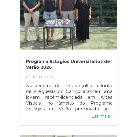
Atividades de Verão no Padel Centro
Caniço terão continuidade durante o
mês de agosto, sendo que neste
momento as inscrições já se
encontram esgotadas e
fechadas! #caniçoamexer
Programa Estágios Universitários de
Verão 2026
01-AGO-2026
No decorrer do mês de julho, a Junta
de Freguesia do Caniço acolheu uma
jovem recém-licenciada em Artes
Visuais, no âmbito do Programa
Estágios de Verão promovido pela
Direção Regional da Juventude. A
Ler mais...
Valentina Lé Costa integrou as
Atividades de Verão, dinamizando o
"Atelier de Artes" ao ar livre, e foi