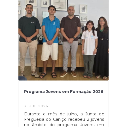
também a artista responsável pela
criação da linha gráfica para a Festa
Gastronómica 2026. Aproveitamos para
transmitir o nosso agradecimento pelo
compromisso e dedicação
demonstrados. Desejamos à Valentina
as maiores felicidades e sucesso no
seu percurso
profissional. #caniçoamexer
Programa Jovens em Formação 2026
31-JUL-2026
Durante o mês de julho, a Junta de
Freguesia do Caniço recebeu 2 jovens
no âmbito do programa Jovens em