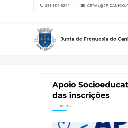
291 934 621
GERAL@JF-CANICO.
Junta de Freguesia do Can
Notícias
Apoio Socioeducat
das inscrições
15-JUN-2026