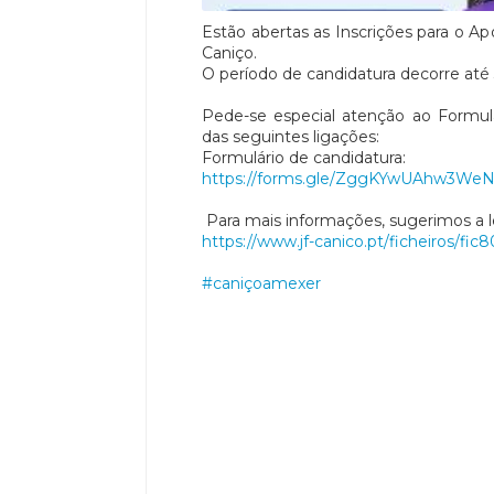
Estão abertas as Inscrições para o A
Caniço.
O período de candidatura decorre até 3
Pede-se especial atenção ao Formul
das seguintes ligações:
Formulário de candidatura:
https://forms.gle/ZggKYwUAhw3W
Para mais informações, sugerimos a l
https://www.jf-canico.pt/ficheiros/fic
#caniçoamexer