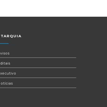
UTARQUIA
visos
ditais
xecutivo
otícias