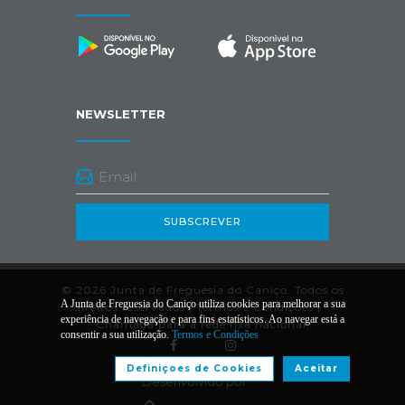
NEWSLETTER
SUBSCREVER
© 2026 Junta de Freguesia do Caniço. Todos os
A Junta de Freguesia do Caniço utiliza cookies para melhorar a sua
direitos reservados |
Termos e Condições
|
*
experiência de navegação e para fins estatísticos. Ao navegar está a
Chamada para a rede fixa nacional.
consentir a sua utilização.
Termos e Condições
Definiçoes de Cookies
Aceitar
Desenvolvido por: