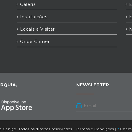
Galeria
E
Instituições
E
Locais a Visitar
N
Onde Comer
RQUIA,
NEWSLETTER
 Caniço. Todos os direitos reservados |
Termos e Condições
|
*
Chamad