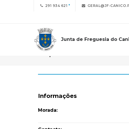
291 934 621
GERAL@JF-CANICO.
Junta de Freguesia do Can
Grupo Recreativo Cruzado C
Informações
Morada: