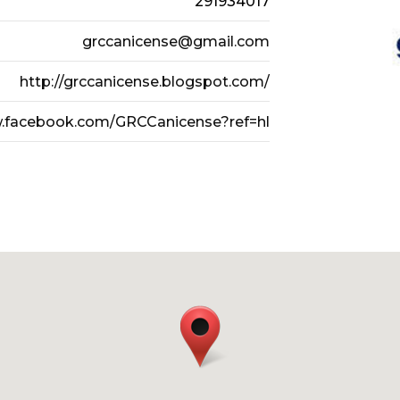
291934017
grccanicense@gmail.com
http://grccanicense.blogspot.com/
w.facebook.com/GRCCanicense?ref=hl