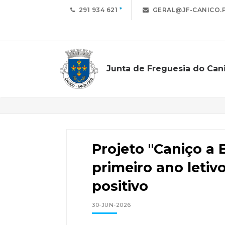
291 934 621
GERAL@JF-CANICO.
Junta de Freguesia do Can
Notícias
Projeto "Caniço a B
primeiro ano leti
positivo
30-JUN-2026