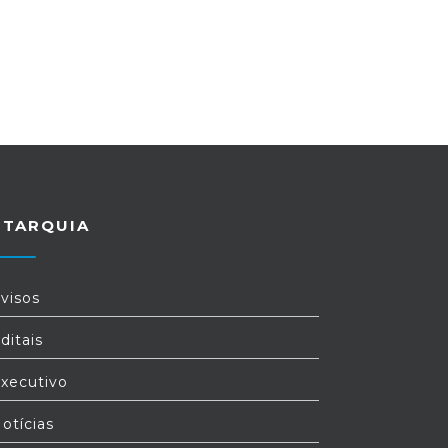
UTARQUIA
visos
ditais
xecutivo
otícias