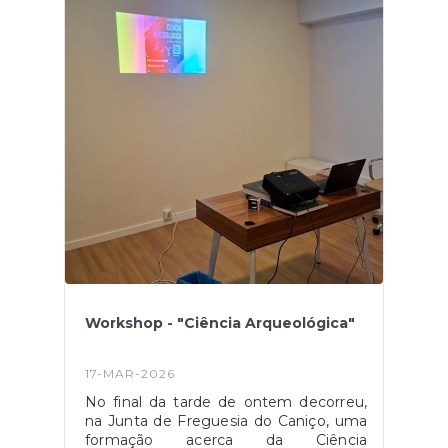
hora/campo de 2ª a 6ª feira das 09h00
às 17h00, as bolsas com horas de
campo para utilizar na formação e a
isenção de taxas para as jornadas da
liga de clubes.Com esta renovação, a
Junta de Freguesia do Caniço e o
Padel Centro Caniço, juntamente com
esta entidade desportiva, procuram
promover em conjunto o padel no
Caniço e aumentar o número de
atletas filiados na
modalidade.#jogaconoscojoganopadelcentrocaniç
#caniçoamexer
Workshop - "Ciência Arqueológica"
17-MAR-2026
No final da tarde de ontem decorreu,
na Junta de Freguesia do Caniço, uma
formação acerca da Ciência