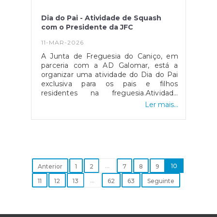
Dia do Pai - Atividade de Squash
com o Presidente da JFC
11-MAR-2026
A Junta de Freguesia do Caniço, em
parceria com a AD Galomar, está a
organizar uma atividade do Dia do Pai
exclusiva para os pais e filhos
residentes na freguesia.Atividade
experimental de Squash com o
Ler mais...
Presidente Milton TeixeiraA atividade
irá decorrer no dia 21 de março
(sábado) na parte da manhã nas
instalações do Galo Active Health
Clube (campos de Squash).Se gostas
da modalidade, chegou o momento de
experimentares! Não percas tempo e
...
10
Anterior
1
2
7
8
9
vem praticar desporto neste dia
...
11
12
13
62
63
Seguinte
especial!Inscrições no
link: https://forms.gle/KScFFGAsohQy7bzK6#cani