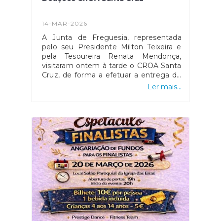
14-MAR-2026
A Junta de Freguesia, representada
pelo seu Presidente Milton Teixeira e
pela Tesoureira Renata Mendonça,
visitaram ontem à tarde o CROA Santa
Cruz, de forma a efetuar a entrega de
mantinhas aos animais recolhidos
Ler mais...
naquele Centro.Refira-se que a oferta
partiu de doações efetuadas na Loja
Solidária do Caniço, recurso
pertencente à Junta de Freguesia.
Com o frio que se tem feito sentir, os
nossos animais passarão a ficar mais
bem aconchegados. #caniçoamexer