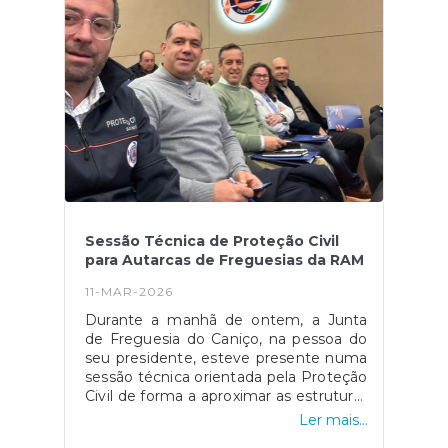
Sessão Técnica de Proteção Civil
para Autarcas de Freguesias da RAM
11-MAR-2026
Durante a manhã de ontem, a Junta
de Freguesia do Caniço, na pessoa do
seu presidente, esteve presente numa
sessão técnica orientada pela Proteção
Civil de forma a aproximar as estruturas
operacionais do Poder Local. Esta
Ler mais...
sessão teve como objetivo promover