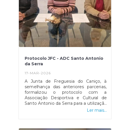
Protocolo JFC - ADC Santo Antonio
da Serra
17-MAR-2026
A Junta de Freguesia do Caniço, à
semelhança das anteriores parcerias,
formalizou o protocolo com a
Associação Desportiva e Cultural de
Santo Antonio da Serra para a utilização
das instalações do Padel Centro Caniço
Ler mais...
para o ano civil de 2026.Dentro das
normas efetivadas, podemos destacar
o desconto para atletas filiados de 5€