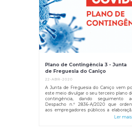
Plano de Contingência 3 - Junta
de Freguesia do Caniço
22-ABR-2020
A Junta de Freguesia do Caniço vem po
este meio divulgar o seu terceiro plano 
contingência, dando seguimento a
Despacho n.º 2836-A/2020 que orden
aos empregadores públicos a elaboraçã
de um plano de contingência alinhad
Ler mais.
com as orientações emanadas pel
Direção-Geral da Saúde, no âmbito d