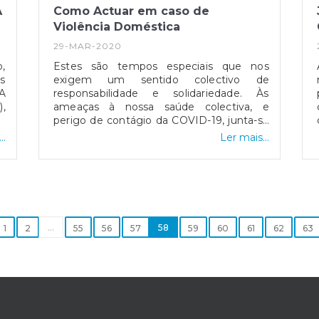
A
Como Actuar em caso de
Violência Doméstica
29-MAR-2020
,
Estes são tempos especiais que nos
s
exigem um sentido colectivo de
A
responsabilidade e solidariedade. Às
),
ameaças à nossa saúde colectiva, e
m
perigo de contágio da COVID-19, junta-se
s
o aumento do risco de violência
..
Ler mais...
ão
doméstica em período de isolamento das
o
famílias em suas casas. O isolamento
e
pode dificultar o acesso das vítimas a
a
redes de protecção formais e informaisA
r
Junta de Freguesia disponibiliza o
s
contacto para o qual deve ligar sempre
ou
...
que detectar alguma situação suspeita..
58
1
2
55
56
57
59
60
61
62
63
 à
s
o
a
to
.
qu