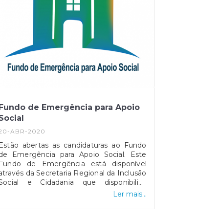
Fundo de Emergência para Apoio
Social
20-ABR-2020
Estão abertas as candidaturas ao Fundo
de Emergência para Apoio Social. Este
Fundo de Emergência está disponível
através da Secretaria Regional da Inclusão
Social e Cidadania que disponibiliza
450.000€ (quatrocentos e cinquenta mil
Ler mais...
euros) à Casa do Povo da Camacha para
garantir auxílio às famílias, de todo o