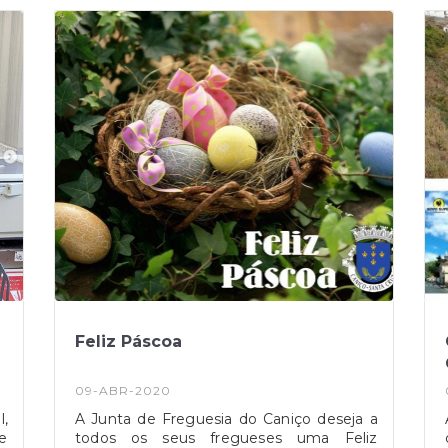
vo
email da Junta (junta@jf-canico.pt),
e
anexando a morada, contacto e o nome
o
completo do Encarregado de Educação.
As fotocópias poderão ser levantadas nas
instalações da Junta de Freguesia no
primeiro dia útil a seguir ao envio do
email.
Feliz Páscoa
09-ABR-2020
,
A Junta de Freguesia do Caniço deseja a
e
todos os seus fregueses uma Feliz