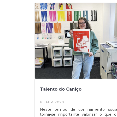
prevenção e controlo de infeção por no
Coronavírus (COVID-19).Novo Plano d
Contingência pode ser consultado n
seguinte
link:https://drive.google.com/open?
id=1LsYp7BtuHfiKz9gvXwP9cT5_5-
j5wKEP
Talento do Caniço
10-ABR-2020
Neste tempo de confinamento social
torna-se importante valorizar o que d