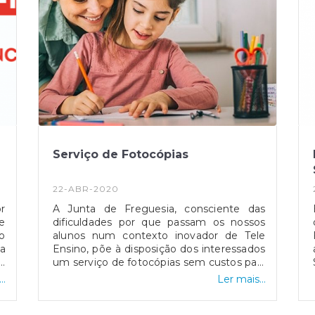
Serviço de Fotocópias
22-ABR-2020
r
A Junta de Freguesia, consciente das
de
dificuldades por que passam os nossos
o
alunos num contexto inovador de Tele
a
Ensino, põe à disposição dos interessados
o
um serviço de fotocópias sem custos para
o
os Encarregados de Educação. Com um
..
Ler mais...
a
limite de 50 fotocópias, os requerentes
a
deverão enviar as fichas de trabalho para o