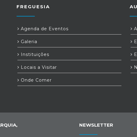
o
FREGUESIA
A
e
a
do
à
Agenda de Eventos
A
s
r
Galeria
E
s
la
s
Instituições
E
 a
os
Locais a Visitar
N
e
m
Onde Comer
,
a
o
e
a
,
os
em
RQUIA,
NEWSLETTER
o
a