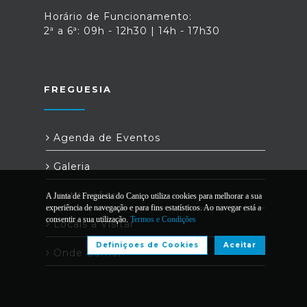
Horário de Funcionamento:
2ª a 6ª: 09h - 12h30 | 14h - 17h30
FREGUESIA
Agenda de Eventos
Galeria
Instituições
A Junta de Freguesia do Caniço utiliza cookies para melhorar a sua
experiência de navegação e para fins estatísticos. Ao navegar está a
consentir a sua utilização.
Termos e Condições
Locais a Visitar
Definiçoes de Cookies
Aceitar
Onde Comer