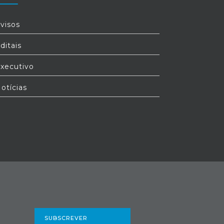
visos
ditais
xecutivo
otícias
SUBSCREVER