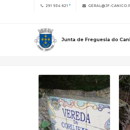
291 934 621
GERAL@JF-CANICO.
Junta de Freguesia do Can
Trilhos