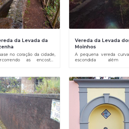
ereda da Levada da
Vereda da Levada do
zenha
Moinhos
ase no coração da cidade,
A pequena vereda curva
ercorrendo as encostas
escondida além 
branceiras à Ribeira do
vegetação, guiando
niço, esta vereda custodia
nossos passos em direçã
ps/search/32.651178,+-16.839137?
calização: https://www.google.com/maps/search/32.653984,+-
Localização: https://www
s resquícios de uma
Levada do Castelo. Mu
try=tts
entry=tts
ralidade ancestral. As ruínas
perto do início da trilha
 Moinho da Vitória são
olhos são saudados p
estemunha eloquente de
visão de um velho moi
ma história remota, na
abandonado. As pare
enda do ímpeto
brancas rebocadas encer
preendedor do infante D.
a memória dos dias
enrique que, segundo a
intensa atividade que out
adição, havia ordenado o
animavam este local. So
stabelecimento das
o volume do edifício erg