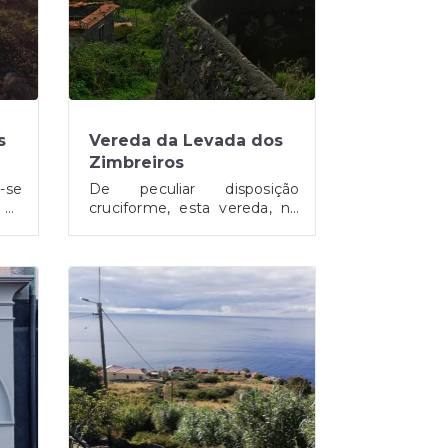
s
Vereda da Levada dos
Zimbreiros
-se
De peculiar disposição
da
cruciforme, esta vereda, no
 os
limiar entre a geografia
o à
urbanizada e o espaço
16.842975?
.google.com/maps/search/32.663768,+-16.825943?
Localização: https://www.google.com/maps/searc
ito
campestre, concretiza uma
entry=tts
 os
fluida transição entre duas
ela
realidades distintas. Aqui,
nho
onde os edifícios residenciais
des
cedem espaço às
ram
subsistentes paisagens
 de
rurais, é possível observar
rora
uma harmoniosa fusão de
bre
elementos representativos
ue-
de ambos os ambientes. É