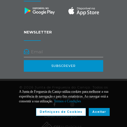
NEWSLETTER
SUBSCREVER
© 2026 Junta de Freguesia do Caniço. Todos os
A Junta de Freguesia do Caniço utiliza cookies para melhorar a sua
direitos reservados |
Termos e Condições
|
*
experiência de navegação e para fins estatísticos. Ao navegar está a
Chamada para a rede fixa nacional.
consentir a sua utilização.
Termos e Condições
Definiçoes de Cookies
Aceitar
Desenvolvido por: