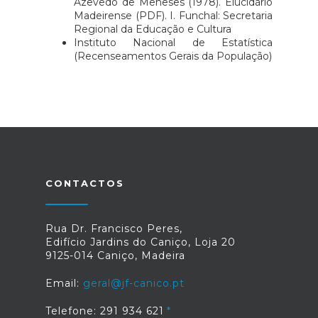
Azevedo de Meneses (1978). Elucidário
Madeirense (PDF). I. Funchal: Secretaria
Regional da Educação e Cultura
Instituto Nacional de Estatística
(Recenseamentos Gerais da População)
CONTACTOS
Rua Dr. Francisco Peres,
Edifício Jardins do Caniço, Loja 20
9125-014 Caniço, Madeira
Email:
geral@jf-canico.pt
Telefone: 291 934 621