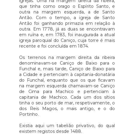
igrejas. Uma na margem direita da ribeira,
que tinha como orago o Espírito Santo, e
outra na margem esquerda, a de Santo
Antão. Com o tempo, a igreja de Santo
Antão foi ganhando primazia em relação à
outra. Em 1778, já as duas se encontravam
em ruína e, em 1783, foi inaugurada a atual
igreja paroquial do Caniço, cuja torre é mais
recente e foi concluída em 1874.
Os terrenos na margem direita da ribeira
denominavam-se Caniço de Baixo para o
Funchal e, mais tarde, Caniço de Baixo para
a Cidade e pertenciam à capitania-donatária
do Funchal, enquanto que os que ficavam
na margem esquerda chamavam-se Caniço
de Cima para Machico e pertenciam à
capitania de Machico. Cada um dos sítios
tinha o seu porto de mar, respetivamente, o
dos Reis Magos, o mais antigo, e o do
Portinho.
Existia aqui um tabelião privativo, do qual
existem registos desde 1488.