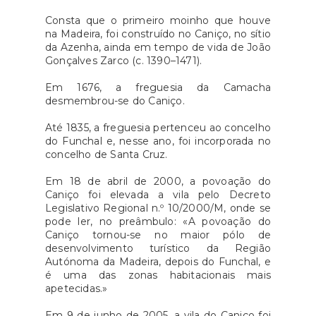
Consta que o primeiro moinho que houve
na Madeira, foi construído no Caniço, no sítio
da Azenha, ainda em tempo de vida de João
Gonçalves Zarco (c. 1390–1471).
Em 1676, a freguesia da Camacha
desmembrou-se do Caniço.
Até 1835, a freguesia pertenceu ao concelho
do Funchal e, nesse ano, foi incorporada no
concelho de Santa Cruz.
Em 18 de abril de 2000, a povoação do
Caniço foi elevada a vila pelo Decreto
Legislativo Regional n.º 10/2000/M, onde se
pode ler, no preâmbulo: «A povoação do
Caniço tornou-se no maior pólo de
desenvolvimento turístico da Região
Autónoma da Madeira, depois do Funchal, e
é uma das zonas habitacionais mais
apetecidas.»
Em 9 de junho de 2005, a vila do Caniço foi