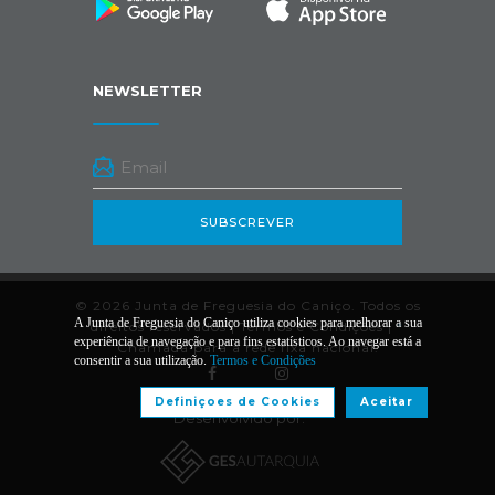
NEWSLETTER
SUBSCREVER
© 2026 Junta de Freguesia do Caniço. Todos os
A Junta de Freguesia do Caniço utiliza cookies para melhorar a sua
direitos reservados |
Termos e Condições
|
*
experiência de navegação e para fins estatísticos. Ao navegar está a
Chamada para a rede fixa nacional.
consentir a sua utilização.
Termos e Condições
Definiçoes de Cookies
Aceitar
Desenvolvido por: