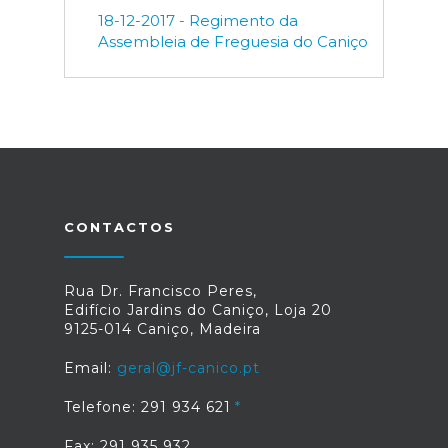
18-12-2017 - Regimento da
Assembleia de Freguesia do Caniço
CONTACTOS
Rua Dr. Francisco Peres,
Edifício Jardins do Caniço, Loja 20
9125-014 Caniço, Madeira
Email:
geral@jf-canico.pt
Telefone: 291 934 621
Fax: 291 935 932