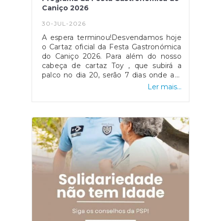
Caniço 2026
30-JUL-2026
A espera terminou!Desvendamos hoje
o Cartaz oficial da Festa Gastronómica
do Caniço 2026. Para além do nosso
cabeça de cartaz Toy , que subirá a
palco no dia 20, serão 7 dias onde a a
música, a animação, os sons e os
Ler mais...
sabores estarão de "mãos dadas" pelo
centro do Caniço. Ingredientes mais do
que suficientes para marcar presença!
Sintam-se convidados. O Caniço
recebe-vos de braços
abertos! #festagastronómicacaniço2026#caniçoa