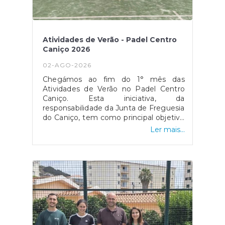
Atividades de Verão - Padel Centro
Caniço 2026
02-AGO-2026
Chegámos ao fim do 1° mês das
Atividades de Verão no Padel Centro
Caniço. Esta iniciativa, da
responsabilidade da Junta de Freguesia
do Caniço, tem como principal objetivo
oferecer à comunidade mais jovem
Ler mais...
uma oportunidade de ocupação de
tempos livres na pausa letiva de
Verão.Ao longo das 4 semanas, para
além do Padel, foram dinamizadas
atividades lúdicas, jogos tradicionais e
jogos com água, sendo a grande
novidade este ano o "Atelier de Artes"
ao ar livre, promovendo assim a
interdisciplinaridade e um leque
diversificado de experiências. As