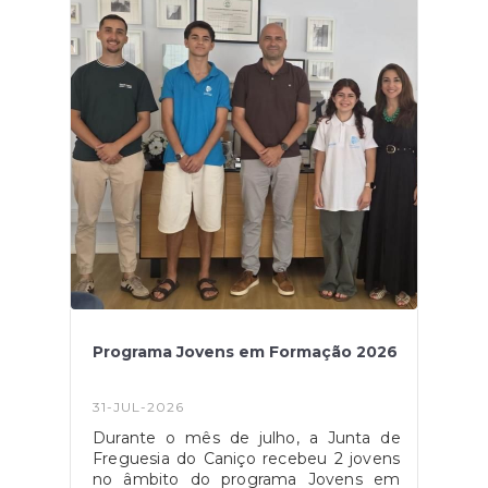
também a artista responsável pela
criação da linha gráfica para a Festa
Gastronómica 2026. Aproveitamos para
transmitir o nosso agradecimento pelo
compromisso e dedicação
demonstrados. Desejamos à Valentina
as maiores felicidades e sucesso no
seu percurso
profissional. #caniçoamexer
Programa Jovens em Formação 2026
31-JUL-2026
Durante o mês de julho, a Junta de
Freguesia do Caniço recebeu 2 jovens
no âmbito do programa Jovens em