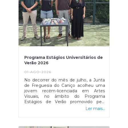
Atividades de Verão no Padel Centro
Caniço terão continuidade durante o
mês de agosto, sendo que neste
momento as inscrições já se
encontram esgotadas e
fechadas! #caniçoamexer
Programa Estágios Universitários de
Verão 2026
01-AGO-2026
No decorrer do mês de julho, a Junta
de Freguesia do Caniço acolheu uma
jovem recém-licenciada em Artes
Visuais, no âmbito do Programa
Estágios de Verão promovido pela
Direção Regional da Juventude. A
Ler mais...
Valentina Lé Costa integrou as
Atividades de Verão, dinamizando o
"Atelier de Artes" ao ar livre, e foi