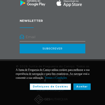
NEWSLETTER
SUBSCREVER
© 2026 Junta de Freguesia do Caniço. Todos os
A Junta de Freguesia do Caniço utiliza cookies para melhorar a sua
direitos reservados |
Termos e Condições
|
*
experiência de navegação e para fins estatísticos. Ao navegar está a
Chamada para a rede fixa nacional.
consentir a sua utilização.
Termos e Condições
Definiçoes de Cookies
Aceitar
Desenvolvido por: